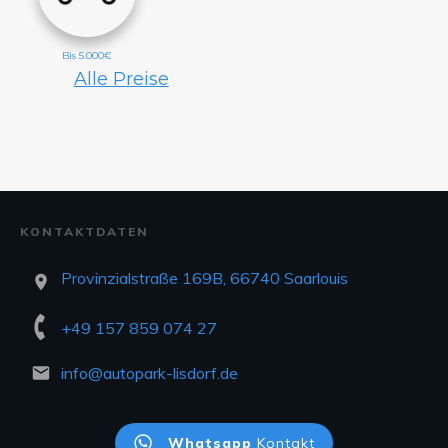
Bis 5.000€
Alle Preise
KONTAKTDATEN
Provinzialstraße 169B, 66740 Saarlouis
+49 157 859 074 27
info@autopark-lisdorf.de
Whatsapp
Kontakt