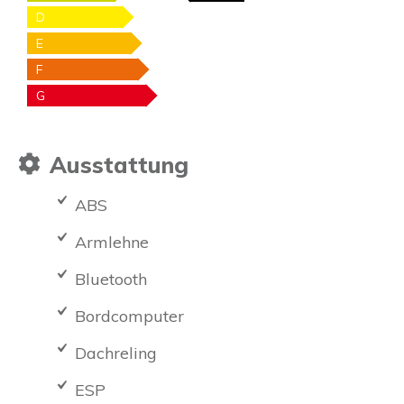
D
E
F
G
Ausstattung
ABS
Armlehne
Bluetooth
Bordcomputer
Dachreling
ESP