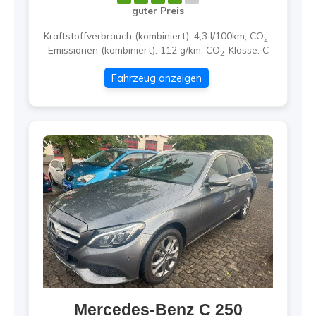
guter Preis
Kraftstoffverbrauch (kombiniert):
4,3 l/100km
;
CO
-
2
Emissionen (kombiniert):
112 g/km
;
CO
-Klasse:
C
2
Fahrzeug anzeigen
Mercedes-Benz
C 250