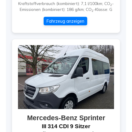
Kraftstoffverbrauch (kombiniert):
7,1 l/100km
;
CO
-
2
Emissionen (kombiniert):
186 g/km
;
CO
-Klasse:
G
2
Fahrzeug anzeigen
Mercedes-Benz
Sprinter
III 314 CDI 9 Sitzer