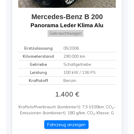
Mercedes-Benz
B 200
Panorama Leder Klima Alu
Gebrauchtwagen
Erstzulassung
05/2006
Kilometerstand
290.000 km
Getriebe
Schaltgetriebe
Leistung
100 kW / 136 PS
Kraftstoff
Benzin
1.400 €
Kraftstoffverbrauch (kombiniert):
7,5 l/100km
;
CO
-
2
Emissionen (kombiniert):
180 g/km
;
CO
-Klasse:
G
2
Fahrzeug anzeigen