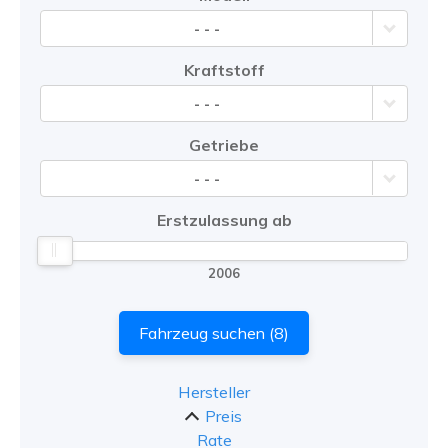
- - -
Kraftstoff
- - -
Getriebe
- - -
Erstzulassung ab
2006
Fahrzeug suchen
(
8
)
Hersteller
Preis
Rate