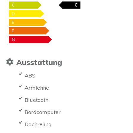
C
C
D
E
F
G
Ausstattung
ABS
Armlehne
Bluetooth
Bordcomputer
Dachreling