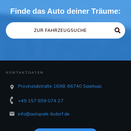
Finde das Auto deiner Träume:
ZUR FAHRZEUGSUCHE
KONTAKTDATEN
Provinzialstraße 169B, 66740 Saarlouis
+49 157 859 074 27
info@autopark-lisdorf.de