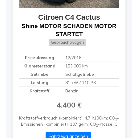
Citroën
C4 Cactus
Shine MOTOR SCHADEN MOTOR
STARTET
Gebrauchtwagen
Erstzulassung
12/2016
Kilometerstand
153.000 km
Getriebe
Schaltgetriebe
Leistung
81 kW / 110 PS
Kraftstoff
Benzin
4.400 €
Kraftstoffverbrauch (kombiniert):
4,7 l/100km
;
CO
-
2
Emissionen (kombiniert):
107 g/km
;
CO
-Klasse:
C
2
Fahrzeug anzeigen