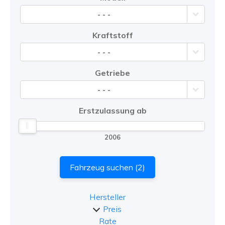
- - -
Kraftstoff
- - -
Getriebe
- - -
Erstzulassung ab
2006
Fahrzeug suchen
(
2
)
Hersteller
Preis
Rate